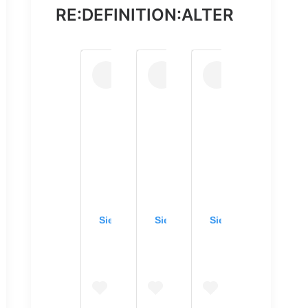
RE:DEFINITION:ALTER
Sieh dir diesen Beitrag auf Instagram an
Sieh dir diesen Beitrag auf Inst
Sieh dir diesen Beit
am an
 auf Instagram an
esen Beitrag auf Instagram an