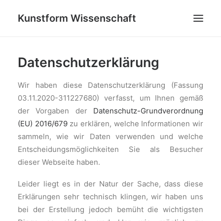
Kunstform Wissenschaft
PROJEKTE
Datenschutzerklärung
GRATWANDERUNG: ZWISCHEN (UN)SICHTBAREN GRE
Wir haben diese Datenschutzerklärung (Fassung
03.11.2020-311227680) verfasst, um Ihnen gemäß
FEEDBACK
der Vorgaben der
Datenschutz-Grundverordnung
BLOG
(EU) 2016/679
zu erklären, welche Informationen wir
sammeln, wie wir Daten verwenden und welche
ÜBER UNS
Entscheidungsmöglichkeiten Sie als Besucher
KONTAKT
dieser Webseite haben.
SEARCH
Leider liegt es in der Natur der Sache, dass diese
Erklärungen sehr technisch klingen, wir haben uns
bei der Erstellung jedoch bemüht die wichtigsten