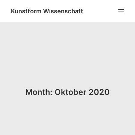
Kunstform Wissenschaft
PROJEKTE
GRATWANDERUNG: ZWISCHEN (UN)SICHTBAREN GRE
FEEDBACK
BLOG
ÜBER UNS
Month: Oktober 2020
KONTAKT
SEARCH