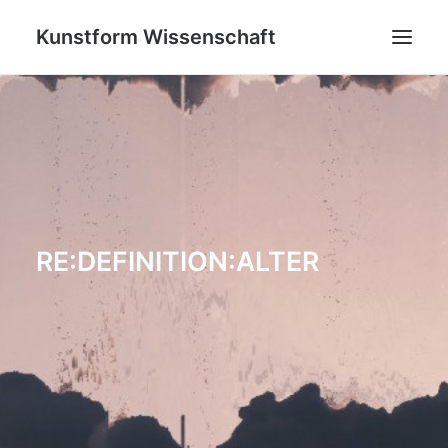
Kunstform Wissenschaft
PROJEKTE
GRATWANDERUNG: ZWISCHEN (UN)SICHTBAREN GRE
FEEDBACK
BLOG
RE:DEFINITION:ALTER
ÜBER UNS
KONTAKT
SEARCH