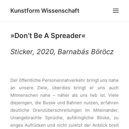
Kunstform Wissenschaft
»Don’t Be A Spreader«
PROJEKTE
GRATWANDERUNG: ZWISCHEN (UN)SICHTBAREN GRE
Sticker, 2020, Barnabás Böröcz
FEEDBACK
BLOG
Der öffentliche Personennahverkehr bringt uns nahe
ÜBER UNS
an unsere Ziele, überdies bringt er uns auch
KONTAKT
Mitmenschen nahe – näher als uns lieb ist. Viele
SEARCH
diejenigen, die Busse und Bahnen nutzen, erfahren
deutliche Grenzüberschreitungen im Miteinander.
Unangebrachte Sprüche, aufdringliche Blicke, zu
enges Aufrücken und nicht zuletzt der Anblick breit